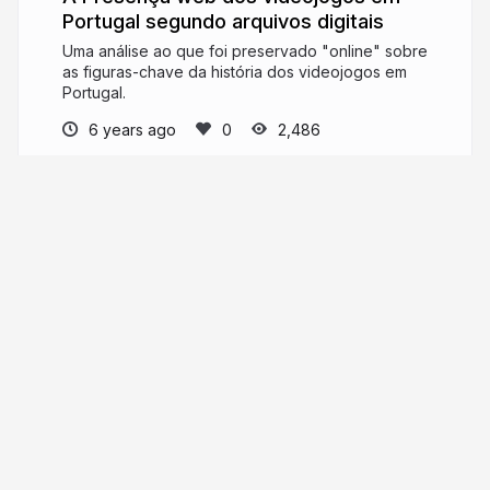
Portugal segundo arquivos digitais
Uma análise ao que foi preservado "online" sobre
as figuras-chave da história dos videojogos em
Portugal.
6 years ago
2,486
Miguel Costa
"A serious and good philosophical work
could be written consisting entirely of jokes."
More from
Miguel Costa