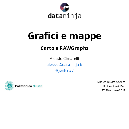
La lezione
Cosa faremo
Grafici e mappe
Oggi:
Presentazioni
Introduzione a RAWGraphs
Carto e RAWGraphs
Analisi della gallery
Tipi di grafici offerti
Ricerca di open data e produzione grafici
Alessio Cimarelli
Discussione libera
alessio@dataninja.it
@jenkin27
Master in Data Science
Politecnico di Bari
27-28 ottobre 2017