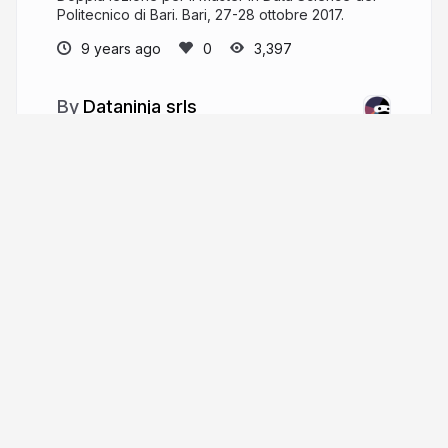
Politecnico di Bari. Bari, 27-28 ottobre 2017.
9 years ago
3,397
Dataninja srls
Connecting data with people
dataninja.it
dataninjait
More from
Dataninja srls