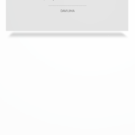
Novos paradigmas: MVC e Realtime no frontend.
Frameworks e bibliotecas JS
como Require, Grunt, Brunch, Node, NPM, Bower, Express, Ember, Angular,
Backbone, Knockout, Socket.IO etc.
DAVI LIMA
Testes: Mocha, Chai, Karma, Phantom