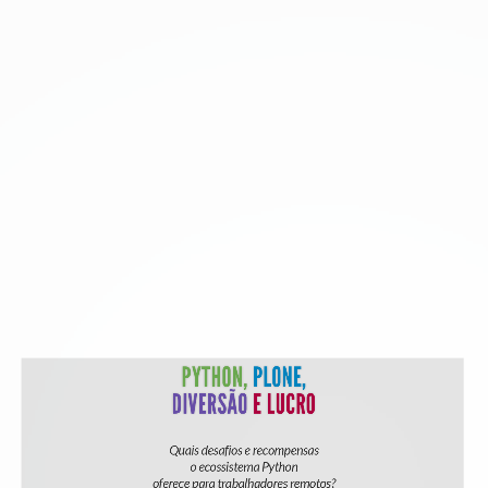
PYTHON,
PLONE,
DIVERSÃO
E LUCRO
Quais desafios e recompensas
HTML5 e CSS3 e (muito) JavaScript
o ecossistema Python
Web Components & Custom Elements
oferece para trabalhadores remotos?