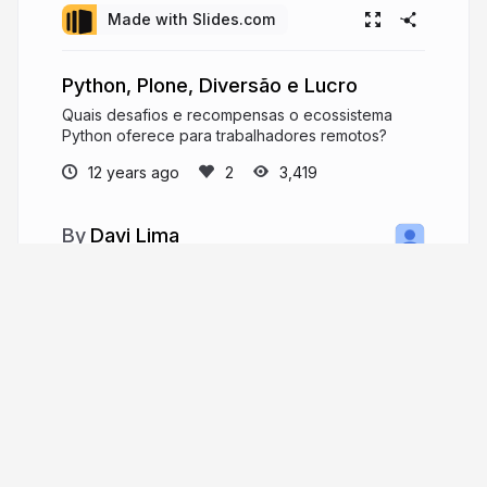
Made with Slides.com
Python, Plone, Diversão e Lucro
Quais desafios e recompensas o ecossistema
Python oferece para trabalhadores remotos?
12 years ago
3,419
Davi Lima
Information architect and front-end
developer, making websites with Plone since
2007.
davilima6