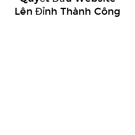
Lên Đỉnh Thành Công
​Trong thế giới số hóa, website là bộ mặt của doanh nghiệp, là điểm tiếp xúc đầu tiên với khách hàng. SEO Audit không chỉ là công cụ kiểm
tra và sửa lỗi mà còn là phương pháp nâng cao chất lượng, tối ưu hóa hiệu suất website, giúp doanh nghiệp chinh phục thứ hạng cao trên
trang kết quả tìm kiếm.
Tầm Quan Trọng Của SEO Audit
SEO Audit giúp bạn nhìn nhận lại toàn bộ website từ góc độ của người dùng lẫn công cụ tìm kiếm. Qua đó, bạn có thể phát hiện ra những
vấn đề kỹ thuật, nội dung lỗi thời, hay các backlink hỏng mà bạn không hề hay biết.
Quy Trình SEO Audit Chi Tiết