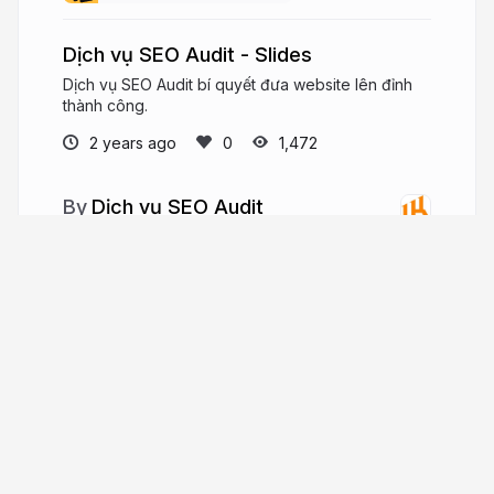
Dịch vụ SEO Audit - Slides
Dịch vụ SEO Audit bí quyết đưa website lên đỉnh
thành công.
2 years ago
1,472
Dịch vụ SEO Audit
Dịch vụ SEO Audit của chúng tôi tuân theo
chuẩn Onpage mới nhất được Google khuyến cáo,
fix tất cả các lỗi Technical SEO. Ngoài ra còn bổ
sung thêm backlink cho website của bạn.
lekhangdigital.vn/dich-vu-seo-audit
More from
Dịch vụ SEO Audit