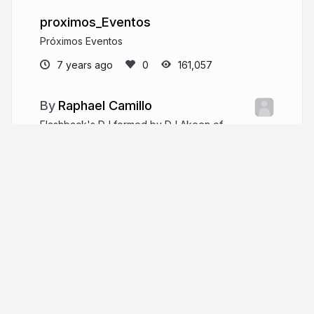
proximos_Eventos
Próximos Eventos
7 years ago
161,057
Raphael Camillo
Flashback's DJ formed by DJ Akeen of
Rhythm Audio Produções
More from
Raphael Camillo