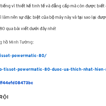
tiếng vì thiết kế tinh tế và đẳng cấp mà còn được biế
ì làm nên sự đặc biệt của bộ máy này và tại sao lại đ
0 qua bài viết dưới đây nhé!
ng hồ Minh Tường:
tissot-powermatic-80/
o-tissot-powermatic-80-duoc-ua-thich-nhat-hien-
df44efd08473bc
RỘI