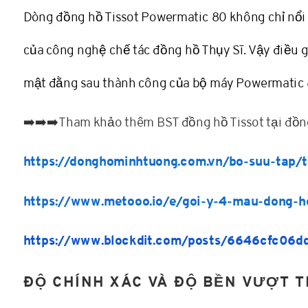
cấp
Dòng đồng hồ Tissot Powermatic 80 không chỉ nổi 
mà
còn
của công nghệ chế tác đồng hồ Thụy Sĩ. Vậy điều g
được
biết
mật đằng sau thành công của bộ máy Powermatic 8
đến
với
➡️➡️➡️Tham khảo thêm BST đồng hồ Tissot tại đồ
bộ
máy
https://donghominhtuong.com.vn/bo-suu-tap/
Powermatic
80
https://www.metooo.io/e/goi-y-4-mau-dong-h
–
một
https://www.blockdit.com/posts/6646cfc06d
biểu
tượng
ĐỘ CHÍNH XÁC VÀ ĐỘ BỀN VƯỢT T
của