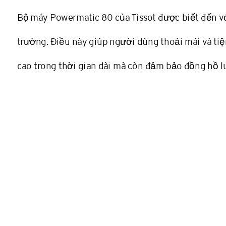
công
Bộ máy Powermatic 80 của Tissot được biết đến với
nghệ
chế
trường. Điều này giúp người dùng thoải mái và ti
tác
đồng
cao trong thời gian dài mà còn đảm bảo đồng hồ l
hồ
Thụy
Sĩ.
Vậy
điều
gì
làm
nên
sự
đặc
biệt