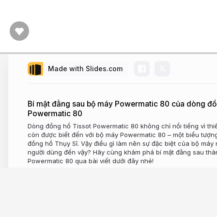
khám
phá
bí
mật
đằng
Made with Slides.com
sau
thành
công
Bí mật đằng sau bộ máy Powermatic 80 của dòng đồ
của
Powermatic 80
bộ
Dòng đồng hồ Tissot Powermatic 80 không chỉ nổi tiếng vì thiế
còn được biết đến với bộ máy Powermatic 80 – một biểu tượn
máy
đồng hồ Thụy Sĩ. Vậy điều gì làm nên sự đặc biệt của bộ máy n
người dùng đến vậy? Hãy cùng khám phá bí mật đằng sau th
Powermatic
Powermatic 80 qua bài viết dưới đây nhé!
80
2 years ago
644
qua
bài
viết