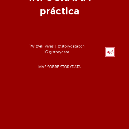
práctica
TW @eli_vivas | @storydatabcn
IG @storydata
MÁS SOBRE STORYDATA