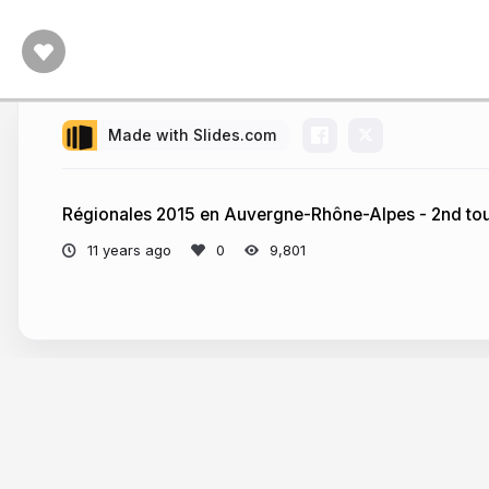
Made with Slides.com
Régionales 2015 en Auvergne-Rhône-Alpes - 2nd to
11 years ago
9,801
More from
france3alpes