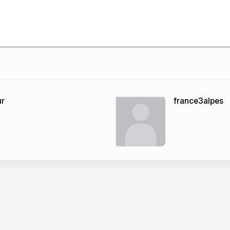
ur
france3alpes