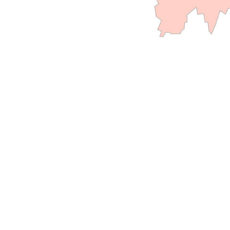
Républicains
/
UDI.
/
MODEM.
Parti
Socialiste
/
PRG
/
EELV
/
FdG.