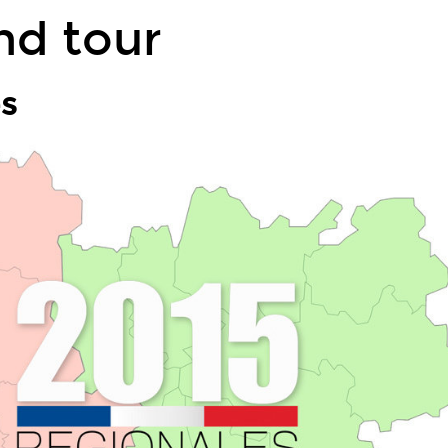
ond tour
s
e Text