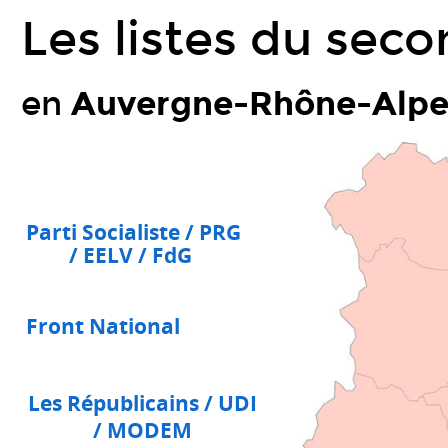
Title
Les listes du sec
Text.
Les
en
Auvergne-Rhône-Alpe
listes
du
second
tour
Parti Socialiste / PRG
en
/ EELV / FdG
Titl
Auvergne-
Rhône-
Front National
Alpes.
Front
National.
Les Républicains / UDI
Les
/ MODEM