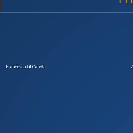
2016
Reggio
Emilia
WordPress
Community
-
Networking
Time!
Francesco Di Candia
2