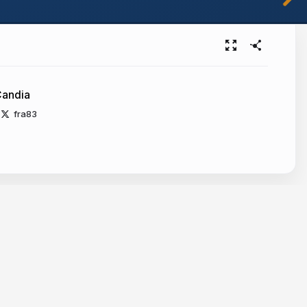
Candia
fra83