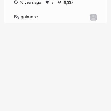
10 years ago
6,337
galmore
More from
galmore