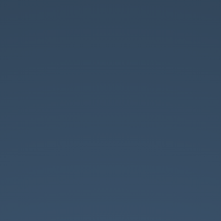
Reggiano.
Azione
A1.1
PAL
2014-
2020.
per
il
miglioramento
delle
prestazioni
e
della
sostenibilità
globale