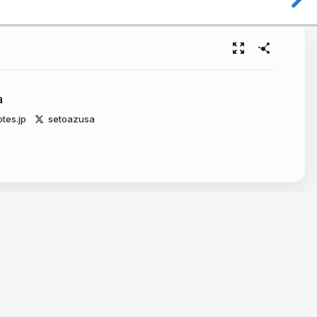
a
otes.jp
setoazusa