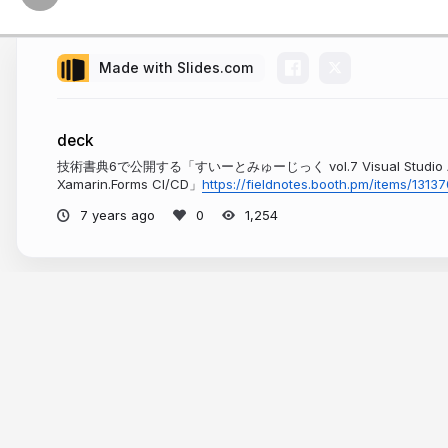
Made with Slides.com
deck
技術書典6で公開する「すいーとみゅーじっく vol.7 Visual Studio
Xamarin.Forms CI/CD」
https://fieldnotes.booth.pm/items/1313
7 years ago
1,254
More from
Hiroyuki Onaka