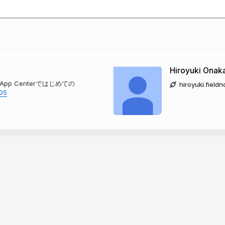
Hiroyuki Onak
 App Centerではじめての
hiroyuki.fieldn
705