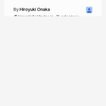
Hiroyuki Onaka
hiroyuki.fieldnotes.jp
setoazusa
More from
Hiroyuki Onaka