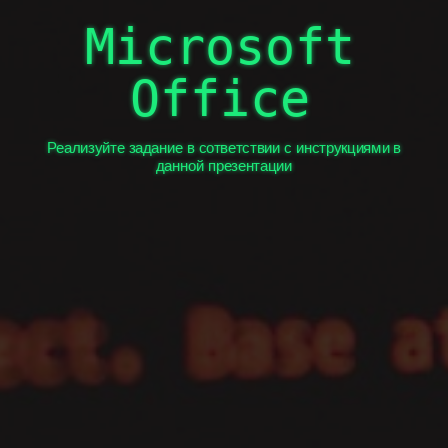
Выберите любой из вариантов тестирования.
Тестирование проходим только одно и один раз.
Microsoft
Локальные и глобальные
Теоретические основы
Office
информатики
сети
ЭВМ
Реализуйте задание в сответствии с инструкциями в
данной презентации
Понятие информации,
ее виды и свойства