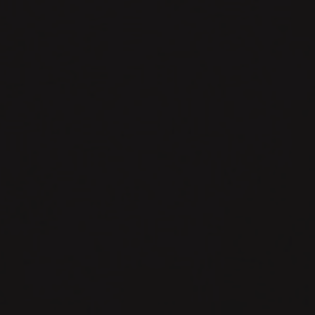
Microsoft
Office.
Реализуйте
задание
в
сответствии
с
инструкциями
в
данной
презентации.