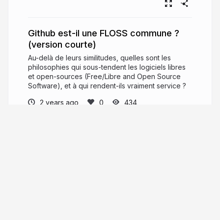
Github est-il une FLOSS commune ?
(version courte)
Au-delà de leurs similitudes, quelles sont les
philosophies qui sous-tendent les logiciels libres
et open-sources (Free/Libre and Open Source
Software), et à qui rendent-ils vraiment service ?
2 years ago
434
Incaya
INCAYA est une Société COopérative et
Participative (une SCOP) caennaise, spécialisée
dans le numérique
incaya.fr
incayascop