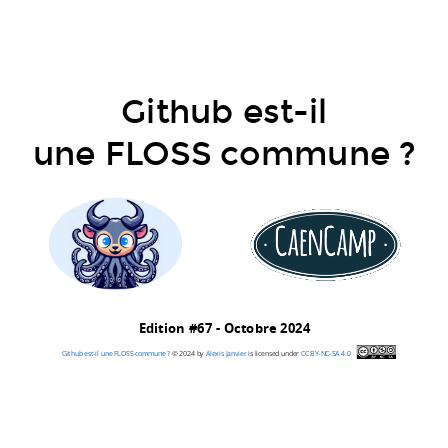
Github est-il
une FLOSS commune ?
Edition #67 - Octobre 2024
Github est-il une FLOSS commune ?
© 2024
by
Alexis Janvier
is licensed under
CC BY-NC-SA 4.0