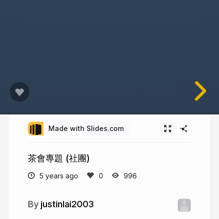
Made with Slides.com
茶會專題 (社團)
5 years ago
996
justinlai2003