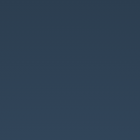
茶
會
專
題-
TIOJ
2000
題
解.
建
國
中
學
賴
昭
勳.