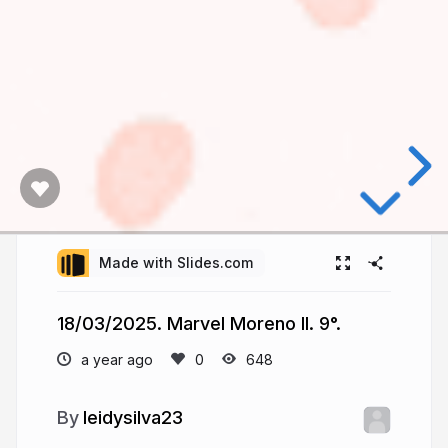
Made with Slides.com
18/03/2025. Marvel Moreno II. 9°.
a year ago
648
leidysilva23