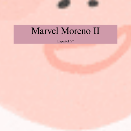
Marvel Moreno II
Español 9°