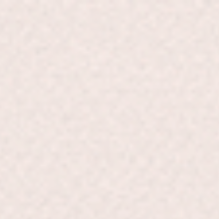
Marvel
Moreno
II.
Español
9°.