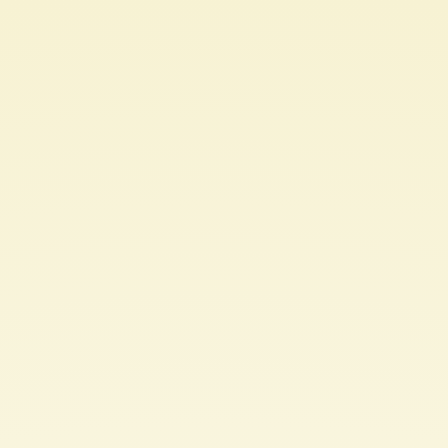
今
天
同
學
會
我
想
分
享
生
物
觀
察.