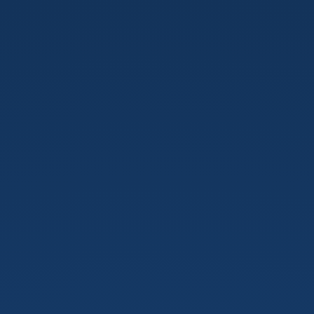
Arduino.
Jaar
3
-
Module
3
-
Les
1:
Arduino.