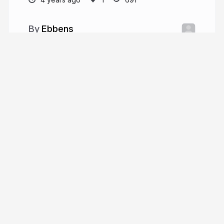
Ebbens
More from
Ebbens