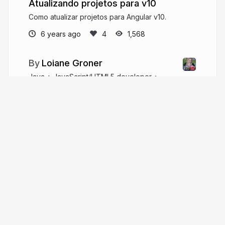
Atualizando projetos para v10
Como atualizar projetos para Angular v10.
6 years ago
1,568
Loiane Groner
Java + JavaScript/HTML5 developer •
Web/Angular GDE • Microsoft MVP • author
@PacktPub More decks available at:
https://www.slideshare.net/loianeg
loiane.com
loiane
More from
Loiane Groner