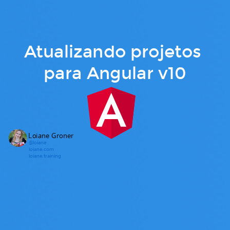
Atualizando projetos
para Angular v10
Loiane Groner
@loiane
loiane.com
loiane.training