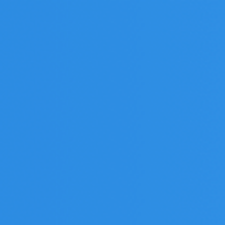
Atualizando
projetos
para
Angular
v10.
Loiane
Groner.
@loiane.
loiane.com.
loiane.training.