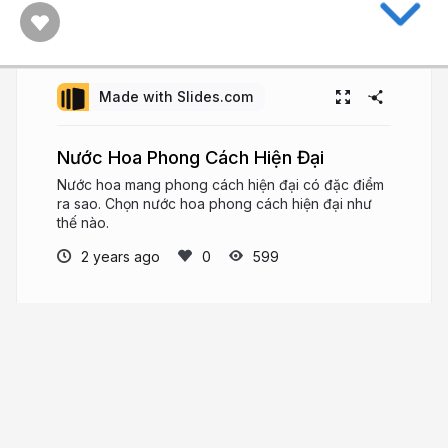
Made with Slides.com
Nước Hoa Phong Cách Hiện Đại
Nước hoa mang phong cách hiện đại có đặc điểm
ra sao. Chọn nước hoa phong cách hiện đại như
thế nào.
2 years ago
599
Nước Hoa Chính Hãng Apa
Niche
Apa Niche là một trong những đơn vị cung cấp và
phân phối nước hoa chính hãng hàng đầu tại Việt
Nam. Liên hệ shop
https://www.facebook.com/apaniche/
https://www.youtube.com/@apaniche