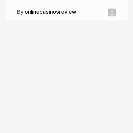
La
solution
onlinecasinosreview
étudie
vos
comportements
ludiques
pour
More from
onlinecasinosreview
vous
proposer
des
Iledecasino
primes
ciblées
et
des