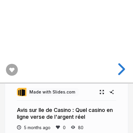
présente
un
éventail
remarquable
d'offres
individualisées
qui
correspondent
aux
goûts
Made with Slides.com
particuliers
de
Avis sur Ile de Casino : Quel casino en
chaque
ligne verse de l'argent réel
utilisateur.
5 months ago
80