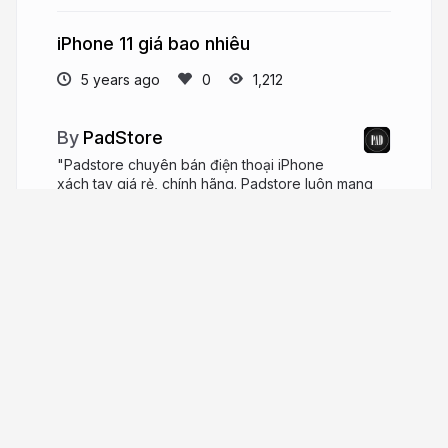
iPhone 11 giá bao nhiêu
5 years ago
1,212
PadStore
"Padstore chuyên bán điện thoại iPhone
xách tay giá rẻ, chính hãng. Padstore luôn mang
đến cho khách hàng của mình những sản phẩm
chất lượng nhất. Địa chỉ: 103/18 Nguyễn Hồng Đào,
P14, Q.Tân Bình, TP. Hồ Chí Minh Số điện thoại:
093 768 4634
padstore.vn
padstore3
More from
PadStore