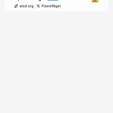
alxd.org
PawelNgei
More from
Pawel Ngei