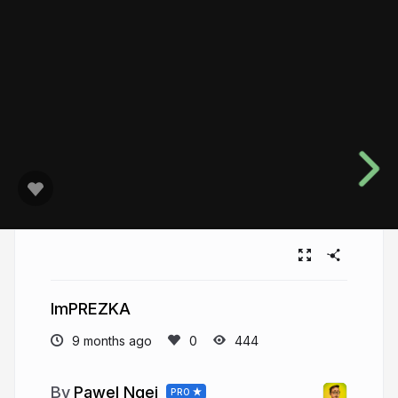
ImPREZKA
9 months ago
444
Pawel Ngei
PRO