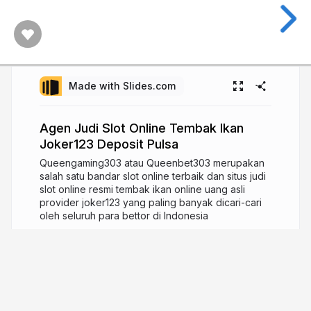
Made with Slides.com
Agen Judi Slot Online Tembak Ikan
Joker123 Deposit Pulsa
Queengaming303 atau Queenbet303 merupakan
salah satu bandar slot online terbaik dan situs judi
slot online resmi tembak ikan online uang asli
provider joker123 yang paling banyak dicari-cari
oleh seluruh para bettor di Indonesia
5 years ago
1,981
Situs Daftar Slot Game
Tembak Ikan Online Deposit 10rb