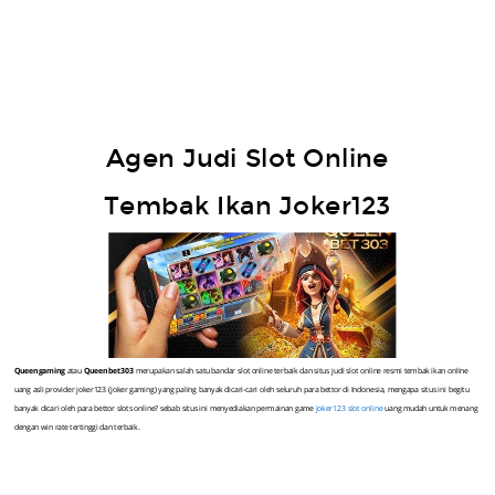
permainan
game
joker123
slot
online
Agen Judi Slot Online
uang
Tembak Ikan Joker123
mudah
untuk
Deposit Pulsa
menang
dengan
win
Queengaming
atau
Queenbet303
merupakan salah satu bandar slot online terbaik dan situs judi slot online resmi tembak ikan online
rate
uang asli provider joker123 (joker gaming) yang paling banyak dicari-cari oleh seluruh para bettor di Indonesia, mengapa situs ini begitu
tertinggi
banyak dicari oleh para bettor slots online? sebab situs ini menyediakan permainan game
joker123 slot online
uang mudah untuk menang
dengan win rate tertinggi dan terbaik.
dan
terbaik.