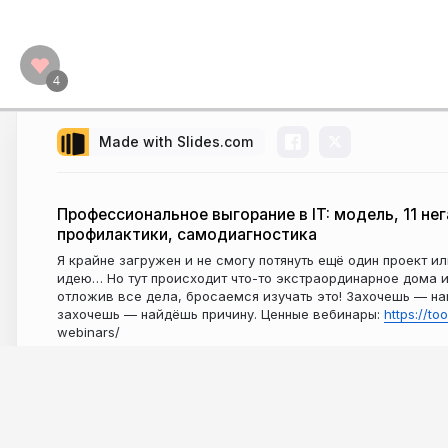
Made with Slides.com
Профессиональное выгорание в IT: модель, 11 не
профилактики, самодиагностика
Я крайне загружен и не смогу потянуть ещё один проект и
идею… Но тут происходит что-то экстраординарное дома и
отложив все дела, бросаемся изучать это! Захочешь — на
захочешь — найдёшь причину. Ценные вебинары:
https://too
webinars/
5 years ago
2,245