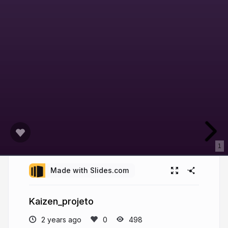
1
Made with Slides.com
Kaizen_projeto
2 years ago
498