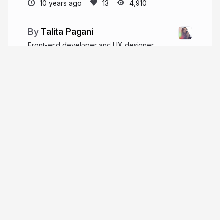
10 years ago
4,910
Talita Pagani
Front-end developer and UX designer
talitapagani.com
talitapagani
More from
Talita Pagani