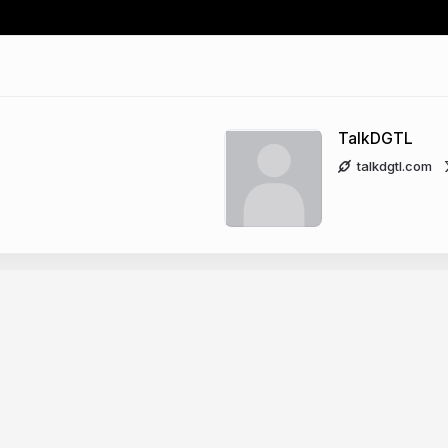
TalkDGTL
talkdgtl.com