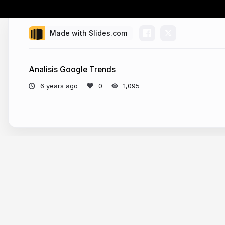
Made with Slides.com
Analisis Google Trends
6 years ago
1,095
More from
TalkDGTL