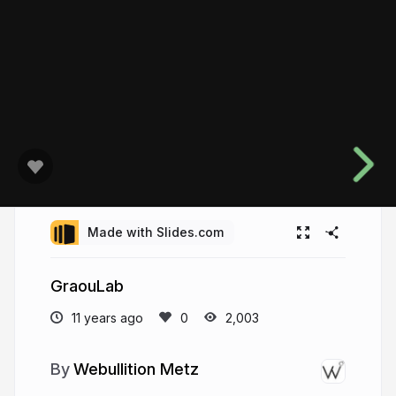
Made with Slides.com
GraouLab
11 years ago
2,003
Webullition Metz