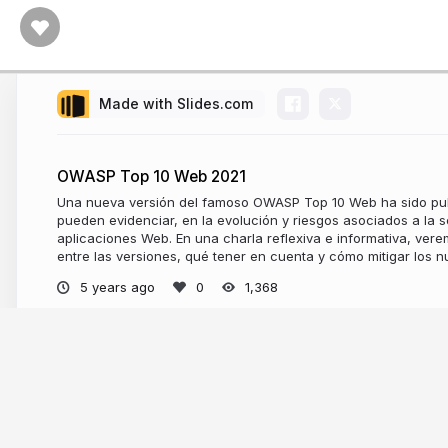
Made with Slides.com
OWASP Top 10 Web 2021
Una nueva versión del famoso OWASP Top 10 Web ha sido pub
pueden evidenciar, en la evolución y riesgos asociados a la s
aplicaciones Web. En una charla reflexiva e informativa, ve
entre las versiones, qué tener en cuenta y cómo mitigar los n
5 years ago
1,368
More from
ArtsSEC Information Secur