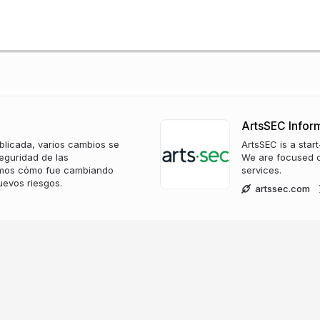
ArtsSEC Inform
licada, varios cambios se
ArtsSEC is a star
eguridad de las
We are focused on
remos cómo fue cambiando
services.
uevos riesgos.
artssec.com
ity