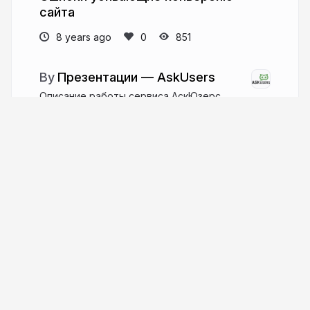
сайта
8 years ago
851
Презентации — AskUsers
Описание работы сервиса АскЮзерс.
Исследования юзабилити и кейсы клиентов.
askusers.ru
More from
Презентации —
AskUsers