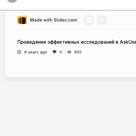
Made with Slides.com
Проведение эффективных исследований в AskUse
8 years ago
855
More from
Презентации — AskUsers