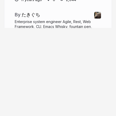
たきぐち
Enterprise system engineer Agile, Rest, Web
Framework, CLI, Emacs Whisky, fountain pen,
Photo, Motercycle
atakigu.tumblr.com
atakig
More from
たきぐち