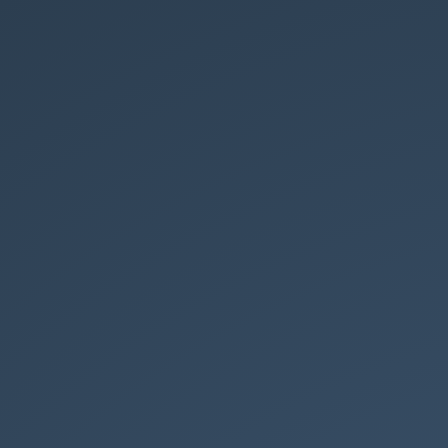
Controle
de
versão.