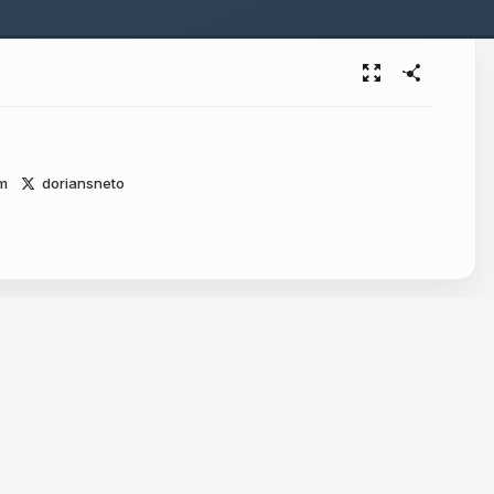
m
doriansneto