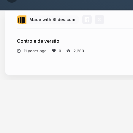
Made with Slides.com
Controle de versão
11 years ago
2,283
More from
Dorian Neto