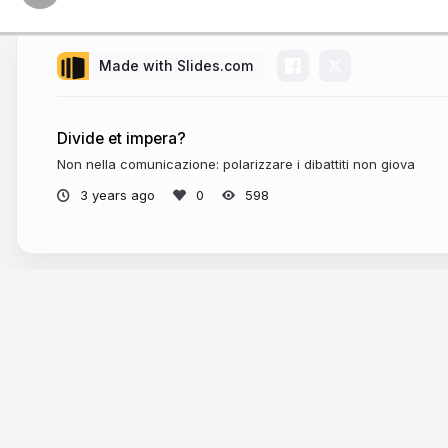
Made with Slides.com
Divide et impera?
Non nella comunicazione: polarizzare i dibattiti non giova
3 years ago
598
More from
Gianluca Dotti