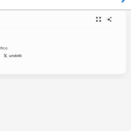
ifico
undotti