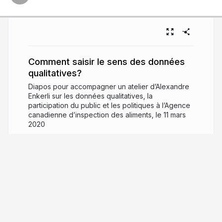
Comment saisir le sens des données
qualitatives?
Diapos pour accompagner un atelier d’Alexandre
Enkerli sur les données qualitatives, la
participation du public et les politiques à l’Agence
canadienne d’inspection des aliments, le 11 mars
2020
6 years ago
1,904
Alexandre Enkerli
PRO
Bilingual freelance ethnographer
(English/French) currently working in User
Research (UXR), workshop facilitation,
collaborative writing, professional training, field
observations, open-ended interviews…