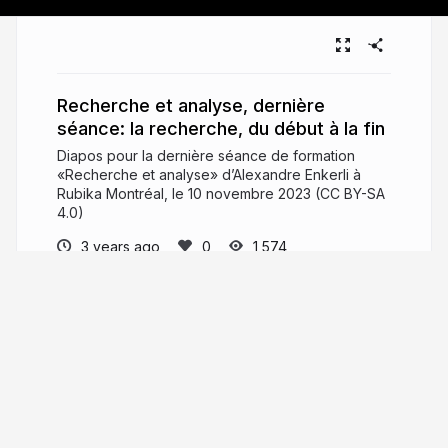
Recherche et analyse, dernière
séance: la recherche, du début à la fin
Diapos pour la dernière séance de formation
«Recherche et analyse» d’Alexandre Enkerli à
Rubika Montréal, le 10 novembre 2023 (CC BY-SA
4.0)
3 years ago
1,574
Alexandre Enkerli
PRO
Bilingual freelance ethnographer
(English/French) currently working in User
Research (UXR), workshop facilitation,
collaborative writing, professional training, field
observations, open-ended interviews…
Enkerli.com
enkerli