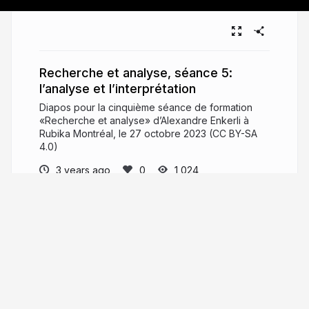
Recherche et analyse, séance 5:
l’analyse et l’interprétation
Diapos pour la cinquième séance de formation
«Recherche et analyse» d’Alexandre Enkerli à
Rubika Montréal, le 27 octobre 2023 (CC BY-SA
4.0)
3 years ago
1,024
Alexandre Enkerli
PRO
Bilingual freelance ethnographer
(English/French) currently working in User
Research (UXR), workshop facilitation,
collaborative writing, professional training, field
observations, open-ended interviews…
Enkerli.com
enkerli