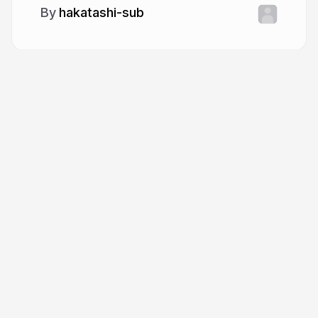
hakatashi-sub
More from
hakatashi-sub