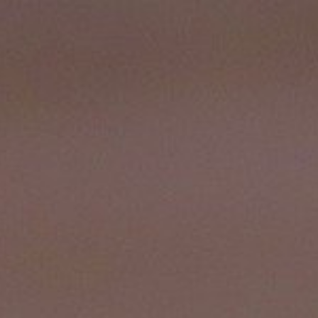
Цифровые
технологии
в
менеджменте.
Второй
курс.