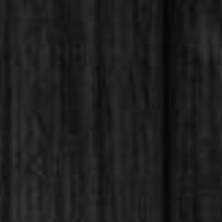
Verkefnastjórnun
II.
HÍ
2018.