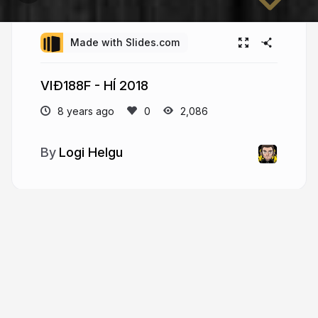
Made with Slides.com
VIÐ188F - HÍ 2018
8 years ago
2,086
Logi Helgu
More from
Logi Helgu