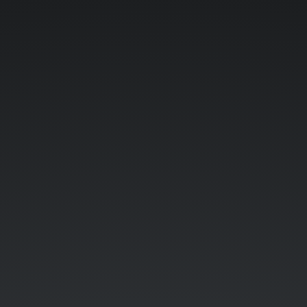
¿Y
SI
GRAPHQL
MANDA
SOBRE
DRUPAL?
Luis
Gil
-
-
@loignoro.
GESTION
DE
CONTENIDOS
PARA.