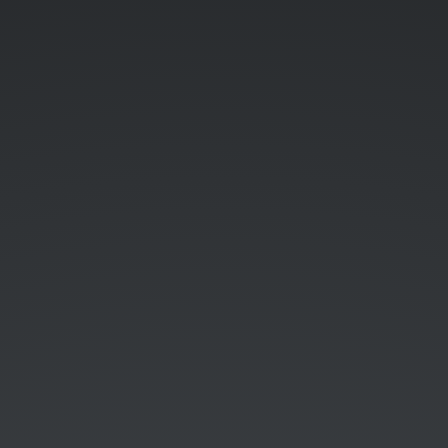
sur
twitter
!