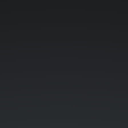
WP
In
alps
#3.
21
octobre
2014.
Bienvenue
!
Suivez
@WordPre
ssInAlps