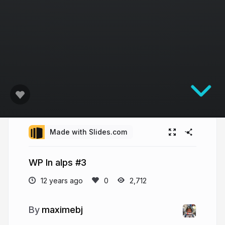
Made with Slides.com
WP In alps #3
12 years ago
2,712
maximebj