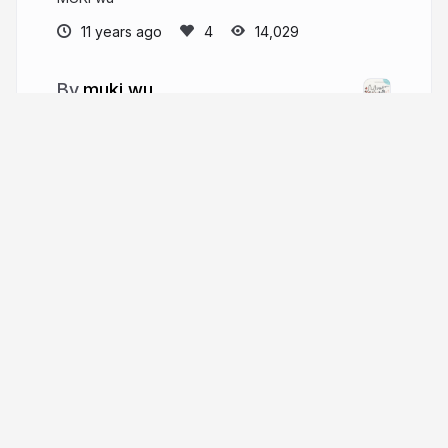
11 years ago
14,029
muki wu
muki.tw
mukispace
More from
muki wu