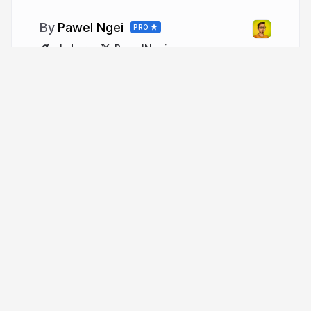
Pawel Ngei
PRO
alxd.org
PawelNgei
More from
Pawel Ngei