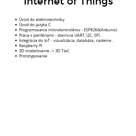
Internet of Things
Úvod do elektrotechniky
Úvod do jazyka C
Programovanie mikrokontrolérov - ESP8266(Arduino)
Práca s perifériami - zbernice UART, I2C, SPI...
Integrácia do IoT - vizualizácia, databáza, riadenie...
Raspberry Pi
3D modelovanie -> 3D Tlač
Prototypovanie