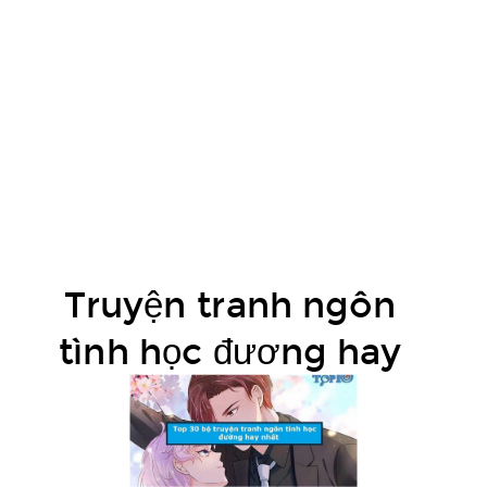
trong
truyện.
Hôm
nay
Top
10
Vivu
sẽ
tổng
Truyện tranh ngôn
hợp
Top
tình học đương hay
30
bộ
truyện
tranh