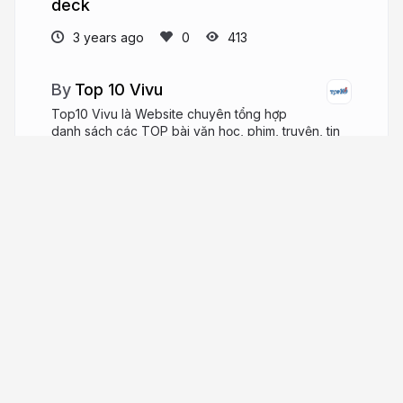
deck
3 years ago
413
Top 10 Vivu
Top10 Vivu là Website chuyên tổng hợp
danh sách các TOP bài văn học, phim, truyện, tin
tức, các dịch vụ, du lịch, công ty, địa điểm,...
Website:
https://top10vivu.com/
top10vivu.com
top10vivu
More from
Top 10 Vivu