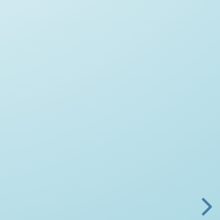
σιο
σιο
ις
ις