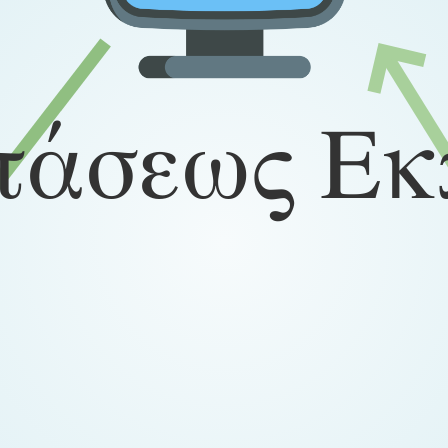
τάσεως Εκ