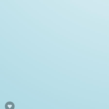
Θε
Θε
Σ
Σ