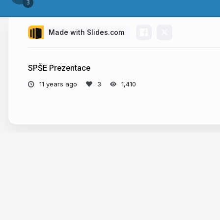
Made with Slides.com
SPŠE Prezentace
11 years ago
1,410
More from
Tomáš Zelina