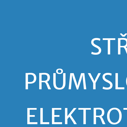
STŘEDNÍ
PRŮMYSLOVÁ
ŠKOLA
ELEKTROTECHNICKÁ
HAVÍŘOV.
ST
PRŮMYSL
ELEKTRO