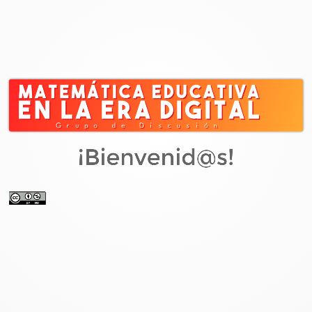
¡Bienvenid@s!
Matemática Educativa en la Era Digital
Grupo de discusión