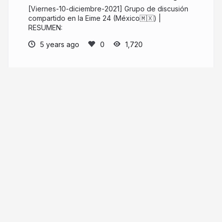
[Viernes-10-diciembre-2021] Grupo de discusión
compartido en la Eime 24 (México🇲🇽) |
RESUMEN:
5 years ago
1,720
Sergio Rubio-Pizzorno
linktr.ee/SergioRubioPizzorno
More from
Sergio Rubio-
Pizzorno